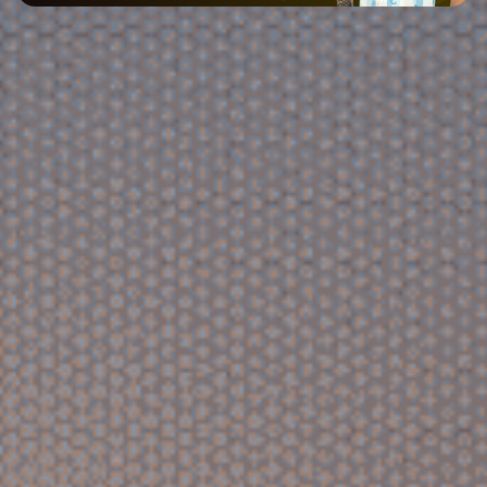
智能引擎实时数据快照
利用hth华体网页版登录入口构建的智能分析系统，实时捕
捉各项运行数据，提升平台的响应效率与数据稳定性。
响应速度
0.18s
平均页面加载
AI推荐准确率