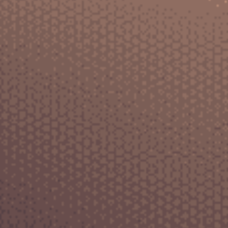
赖的体育数据与直播生态。
在推动行业标准提升的同时，hth华体app网页版积极拓展创
新边界，以高效响应用户需求为目标，逐步形成独有的技术
优势与服务口碑。
用户至
倾听用户声音，从细节中优化每一次访问体
上：
验。
科技驱
以智能系统支撑平台运行，提升数据响应速度
动：
与准确度。
责任引
坚守合规运营标准，构建值得信赖的体育信息
领：
环境。