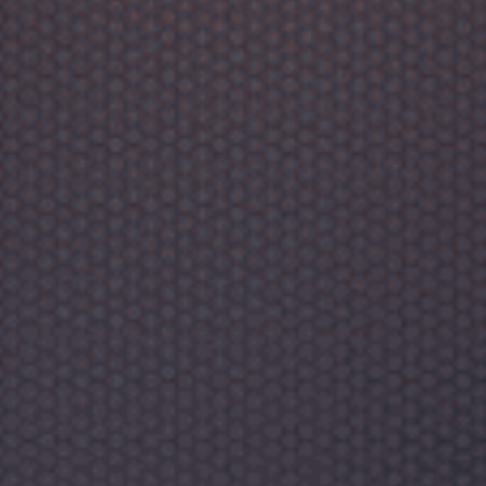
年FIFA世界杯直播APP推荐：官方授权平台全解析
FIFA世界杯官方授权直播平台解析 国际足联（FIFA）对于其
顶级赛事——世界杯的媒体版权采取严格的区域授权制度。
这意味着，在全球不同国家和地区，...
2026-05-05
阅读全文