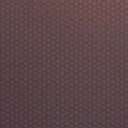
推荐热讯精选
由hth华体网页版登录入口精心整理，覆盖hth华体app网页版内外热
门赛事与焦点话题
Dota2国际邀请赛TI13冠军出炉：见证新王登基的传
奇时刻
创立：2005 年 8 月 13 日，艾泽拉斯的回响 在 2005 年，一