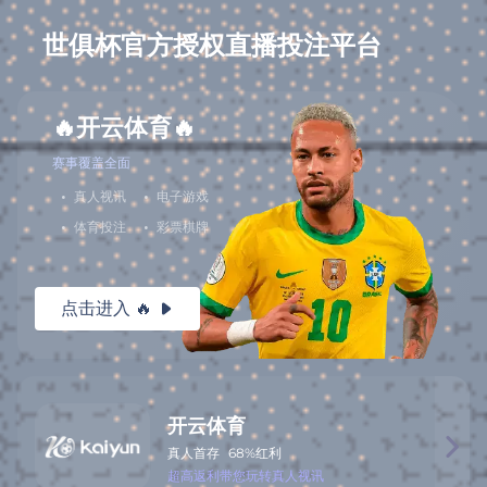
立即注册
hth华体网页版登录入
口
官网 · 权威体育数据
平台
HTH华体网页版登录入口 OFFICIAL WEBSITE
自2022年创立以来，
hth华体网页版登录入口
致力于
为用户提供包括NBA、英超、欧洲杯、LPL在内的热门
赛事直播与数据服务，广受用户信赖。