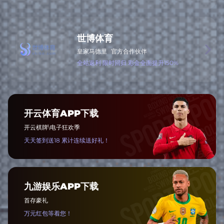
hth华体网页版登录入口公司简介
hth华体网页版登录入口
是一家面向全球市场的综合体育赛
事直播与数据服务平台，专注于为体育迷打造高品质的数字
化观赛体验。我们整合
高清赛事直播、数据分析、多终端同
步
等核心功能，为用户提供一站式的hth华体app网页版服
务。
平台通过多项国际安全认证，系统架构稳定高效，全面适配
APP、PC 和移动网页端。在东南亚、中东、欧洲等区域建立
了本地化技术与客服团队，确保每位用户都能获得便捷、可
靠的服务体验。
截至目前，hth华体网页版登录入口 已拥有超
100 万+
注册用
户，服务网络覆盖十余国家与地区，日均访问量持续增长，
深受广大体育爱好者喜爱。