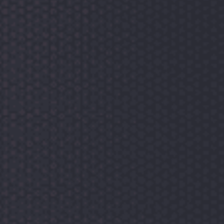
中国队能否闯入2026世界杯？赛程分析与前景展望
2026年世界杯：历史性扩军与赛制革新 2026年国际足联世
界杯将由美国、加拿大和墨西哥联合主办，这是世界杯历史
上首次由三个国家共同承办。本届...
2026-05-01
阅读全文
推荐网站
联系我们