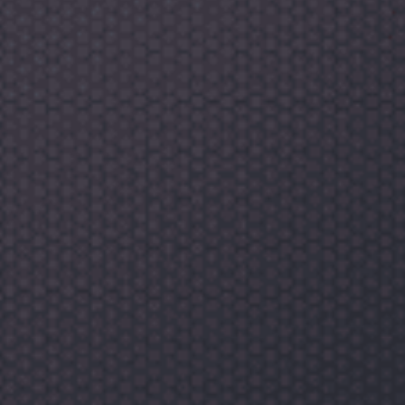
塞尔维亚队世界杯征程：历届表现与关键比赛深度解
析
塞尔维亚队世界杯征程：历史脉络与身份演变 塞尔维亚国家
足球队的世界杯历史，是一部交织着地缘政治变迁与足球血
脉传承的复杂编年史。其参赛记...
2026-05-03
阅读全文