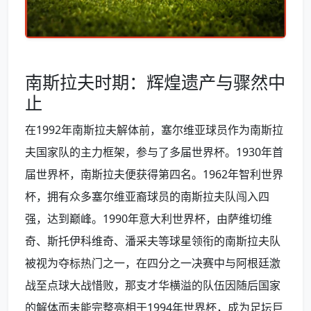
南斯拉夫时期：辉煌遗产与骤然中
止
在1992年南斯拉夫解体前，塞尔维亚球员作为南斯拉
夫国家队的主力框架，参与了多届世界杯。1930年首
届世界杯，南斯拉夫便获得第四名。1962年智利世界
杯，拥有众多塞尔维亚裔球员的南斯拉夫队闯入四
强，达到巅峰。1990年意大利世界杯，由萨维切维
奇、斯托伊科维奇、潘采夫等球星领衔的南斯拉夫队
被视为夺标热门之一，在四分之一决赛中与阿根廷激
战至点球大战惜败，那支才华横溢的队伍因随后国家
的解体而未能完整亮相于1994年世界杯，成为足坛巨