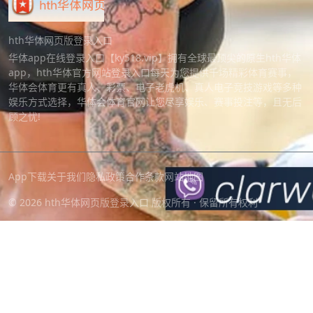
hth华体网页版登录入口
华体app在线登录入口【ky518.vip】拥有全球最顶尖的原生hth华体
app，hth华体官方网站登录入口每天为您提供千场精彩体育赛事，
华体会体育更有真人、彩票、电子老虎机、真人电子竞技游戏等多种
娱乐方式选择，华体会体育官网让您尽享娱乐、赛事投注等，且无后
顾之忧!
App下载
关于我们
隐私政策
合作条款
网站地图
© 2026 hth华体网页版登录入口 版权所有 · 保留所有权利