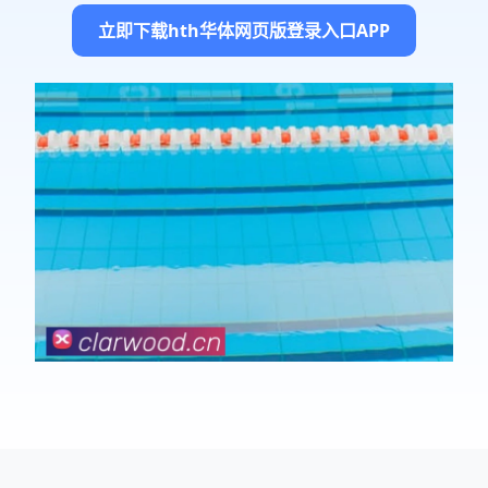
立即下载hth华体网页版登录入口APP