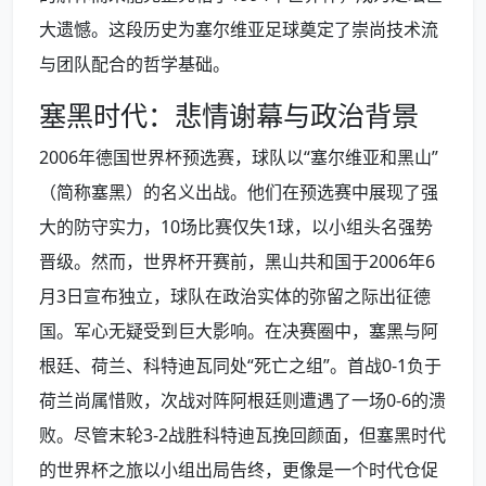
大遗憾。这段历史为塞尔维亚足球奠定了崇尚技术流
与团队配合的哲学基础。
塞黑时代：悲情谢幕与政治背景
2006年德国世界杯预选赛，球队以“塞尔维亚和黑山”
（简称塞黑）的名义出战。他们在预选赛中展现了强
大的防守实力，10场比赛仅失1球，以小组头名强势
晋级。然而，世界杯开赛前，黑山共和国于2006年6
月3日宣布独立，球队在政治实体的弥留之际出征德
国。军心无疑受到巨大影响。在决赛圈中，塞黑与阿
根廷、荷兰、科特迪瓦同处“死亡之组”。首战0-1负于
荷兰尚属惜败，次战对阵阿根廷则遭遇了一场0-6的溃
败。尽管末轮3-2战胜科特迪瓦挽回颜面，但塞黑时代
的世界杯之旅以小组出局告终，更像是一个时代仓促