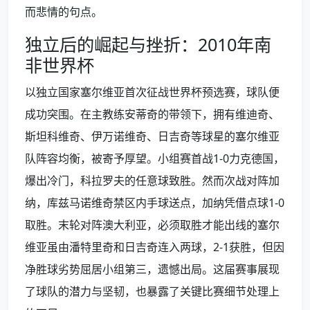
而悲情的句点。
独立后的崛起与挫折：2010年南
非世界杯
以独立国家塞尔维亚首次征战世界杯预选赛，球队便
成功突围。在主教练安蒂奇的带领下，拥有维迪奇、
斯坦科维奇、伊万诺维奇、日吉奇等球星的塞尔维亚
队阵容均衡，被寄予厚望。小组赛首战1-0力克德国，
爆出冷门，科拉罗夫的任意球致胜。然而次战对阵加
纳，库兹马诺维奇禁区内手球送点，加纳凭借点球1-0
取胜。末轮对阵澳大利亚，必须取胜才能出线的塞尔
维亚虽由潘特里奇和日吉奇连入两球，2-1获胜，但因
净胜球劣势屈居小组第三，遗憾出局。这届赛事展现
了球队的潜力与坚韧，也暴露了关键比赛细节处理上